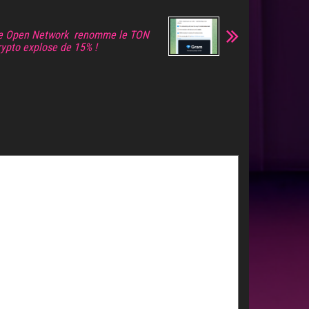
he Open Network renomme le TON
rypto explose de 15% !