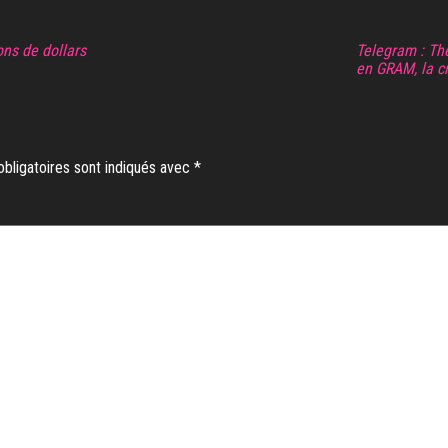
ons de dollars
Telegram : T
en GRAM, la c
bligatoires sont indiqués avec
*