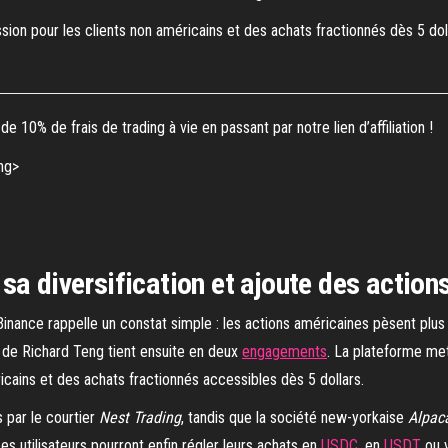
on pour les clients non américains et des achats fractionnés dès 5 doll
e 10% de frais de trading à vie en passant par notre lien d’affiliation !
sa diversification et ajoute des action
inance rappelle un constat simple : les actions américaines pèsent plus
de Richard Teng tient ensuite en deux
engagements
. La plateforme met
cains et des achats fractionnés accessibles dès 5 dollars.
 par le courtier
Nest Trading
, tandis que la société new-yorkaise
Alpac
es utilisateurs pourront enfin régler leurs achats en
USDC
, en
USDT
ou 