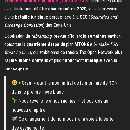
première mouture du projet, en 2018-2019
. Premier essai qui
avait finalement dû être
abandonné en 2020
, sous la pression
d’une
bataille juridique
perdue face à la
SEC
(
Securities and
Exchange Comission
) des États-Unis.
L’opération de
rebranding
, prévue
d’ici trois semaines
environ,
constitue la
quatrième étape
du plan
MTONGA
(«
Make TON
Great Again
»), qui ambitionne de rendre The Open Network
plus
rapide
,
moins coûteux
et plus étroitement
imbriqué avec la
messagerie
.
« Gram » était le nom initial de la monnaie de TON
dans le premier livre blanc.
Nous revenons à nos racines — et ouvrons un
nouveau chapitre.
Ce changement de nom ouvrira la voie à la suite
des événements.