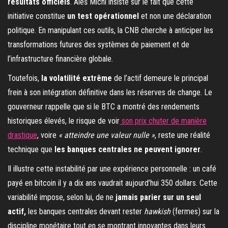
résultats officiels
. Aleš Michl insiste sur le fait que cette
initiative constitue
un test opérationnel
et non une déclaration
politique. En manipulant ces outils, la CNB cherche à anticiper les
transformations futures des systèmes de paiement et de
l’infrastructure financière globale.
Toutefois,
la volatilité extrême
de l’actif demeure le principal
frein à son intégration définitive dans les réserves de change. Le
gouverneur rappelle que si le BTC a montré des rendements
historiques élevés, le risque de voir
son prix chuter de manière
drastique
, voire
« atteindre une valeur nulle »
, reste une réalité
technique que
les banques centrales ne peuvent ignorer
.
Il illustre cette instabilité par une expérience personnelle : un café
payé en bitcoin il y a dix ans vaudrait aujourd’hui 350 dollars. Cette
variabilité impose, selon lui, de ne
jamais parier sur un seul
actif,
les banques centrales devant rester
hawkish
(fermes) sur la
discipline monétaire tout en se montrant innovantes dans leurs