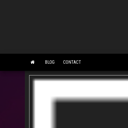
Skip
to
the
content
BLOG
CONTACT