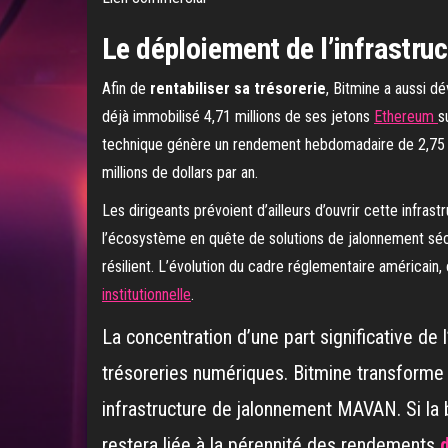
Le déploiement de l’infrastruc
Afin de
rentabiliser sa trésorerie
, Bitmine a aussi d
déjà immobilisé 4,71 millions de ses jetons
Ethereum
s
technique génère un rendement hebdomadaire de 2,75 
millions de dollars par an.
Les dirigeants prévoient d’ailleurs d’ouvrir cette infrast
l’écosystème en quête de solutions de jalonnement sécu
résilient. L’évolution du cadre réglementaire américain
institutionnelle
.
La concentration d’une part significative de l
trésoreries numériques. Bitmine transforme a
infrastructure de jalonnement MAVAN. Si la ba
restera liée à la pérennité des rendements