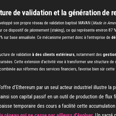
ture de validation et la génération de
éveloppé son propre réseau de validation baptisé MAVAN (
Made in Amer
ur ce dispositif de jalonnement (staking), ce qui représente environ 87 
% sur base annualisée. Ce mécanisme permet donc à l’entreprise de
dé
ructure de validation
à des clients extérieurs
, notamment des
gestionn
risées. Cette extension d’activité vise à transformer une structure de 
, combinée aux réformes des services financiers, favorise bien sûr cette
’offre d’Ethereum par un seul acteur industriel illustre la
insi son capital passif en un outil de production de flux
isse temporaire des cours a facilité cette accumulation ra
du réseau qui ne cesse par ailleurs d’évoluer
. Un sacré 