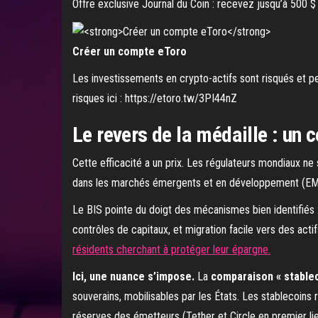
Offre exclusive Journal du Coin : recevez jusqu’à 500 
Créer un compte eToro
Les investissements en crypto-actifs sont risqués et pe
risques ici : https://etoro.tw/3PI44nZ
Le revers de la médaille : un 
Cette efficacité a un prix. Les régulateurs mondiaux ne
dans les marchés émergents et en développement (E
Le BIS pointe du doigt des mécanismes bien identifiés 
contrôles de capitaux, et migration facile vers des acti
résidents cherchant à protéger leur épargne.
Ici, une nuance s’impose.
La
comparaison « stable
souverains, mobilisables par les États. Les stablecoins
réserves des émetteurs (Tether et Circle en premier li