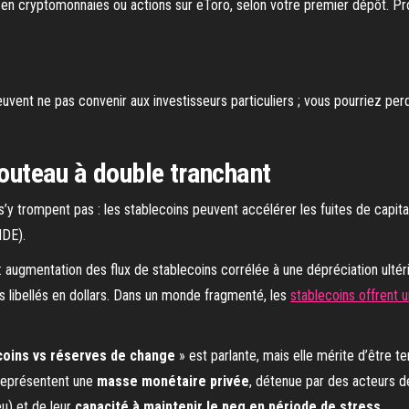
$ en cryptomonnaies ou actions sur eToro, selon votre premier dépôt. Pr
uvent ne pas convenir aux investisseurs particuliers ; vous pourriez per
couteau à double tranchant
 s’y trompent pas : les stablecoins peuvent accélérer les fuites de capit
MDE).
: augmentation des flux de stablecoins corrélée à une dépréciation ult
fs libellés en dollars. Dans un monde fragmenté, les
stablecoins offrent u
coins vs réserves de change
» est parlante, mais elle mérite d’être 
 représentent une
masse monétaire privée
, détenue par des acteurs dé
eu) et de leur
capacité à maintenir le peg en période de stress
.