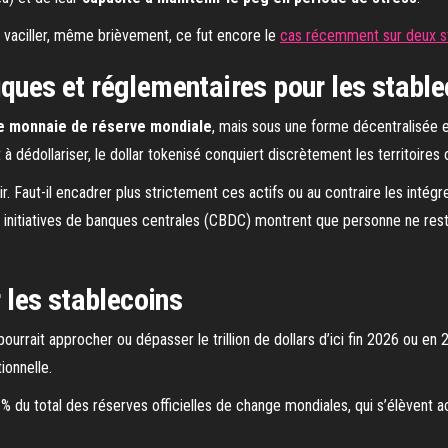
 vaciller, même brièvement, ce fut encore le
cas récemment sur deux st
iques et réglementaires pour les stable
e monnaie de réserve mondiale
, mais sous une forme décentralisée et 
à dédollariser, le dollar tokenisé conquiert discrètement les territoires où
lair. Faut-il encadrer plus strictement ces actifs ou au contraire les intég
es initiatives de banques centrales (CBDC) montrent que personne ne res
r les stablecoins
urrait approcher ou dépasser le trillion de dollars d’ici fin 2026 ou en 2
ionnelle.
% du total des réserves officielles de change mondiales, qui s’élèvent act