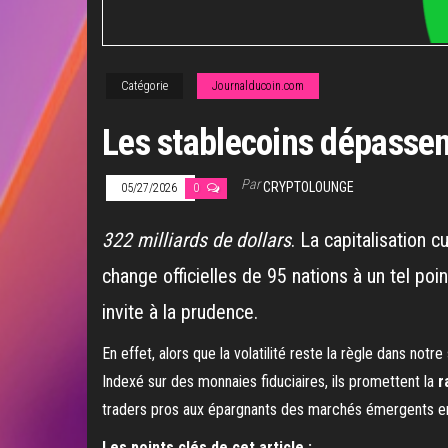
Catégorie
Journalducoin.com
Les stablecoins dépassen
Par
CRYPTOLOUNGE
05/27/2026
0
322 milliards de dollars
. La capitalisation 
change officielles de 95 nations à un tel poin
invite à la prudence.
En effet, alors que la volatilité reste la règle dans not
Indexé sur des monnaies fiduciaires, ils promettent la
r
traders pros aux épargnants des marchés émergents en
Les points clés de cet article :