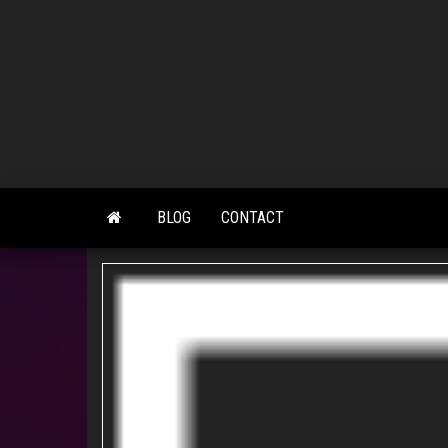
Skip
to
the
content
BLOG
CONTACT